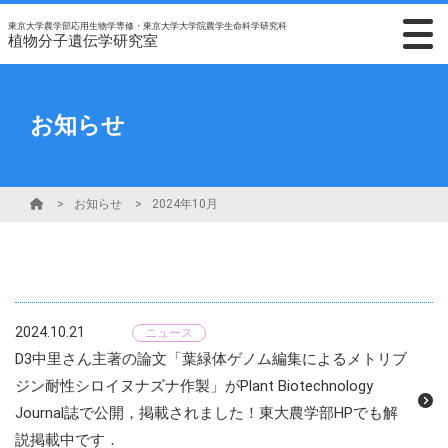
東京大学農学部応用生物学専修・東京大学大学院農学生命科学研究科
植物分子遺伝学研究室
お知らせ
お知らせ
2024年10月
2024.10.21
ニュース
D3中里さん主著の論文「葉緑体ゲノム編集によるメトリブ
ジン耐性シロイヌナズナ作製」がPlant Biotechnology
Journal誌で公開，掲載されました！東大農学部HPでも解
説掲載中です．