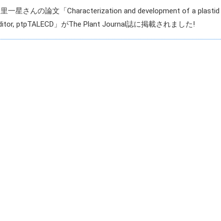
さんの論文「Characterization and development of a plastid
editor, ptpTALECD」がThe Plant Journal誌に掲載されました!