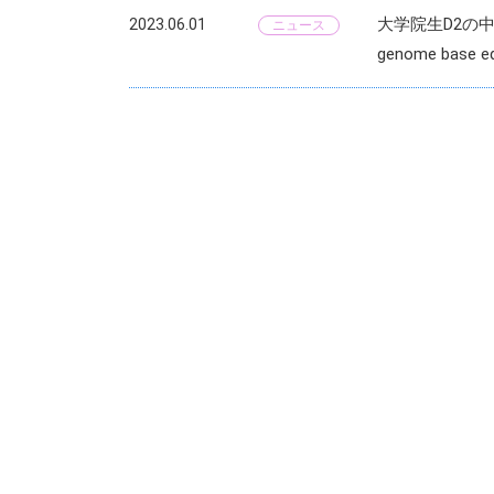
大学院生D2の中里一星
2023.06.01
ニュース
genome base 